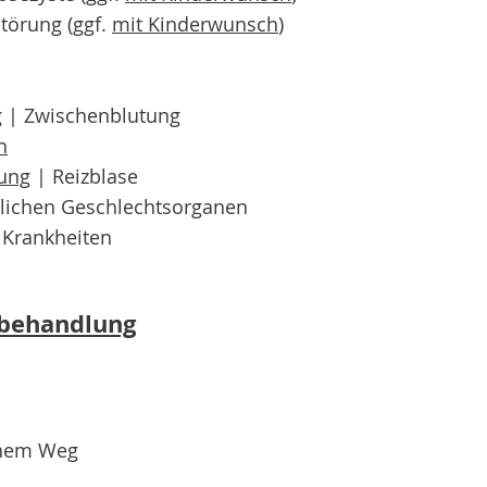
törung (ggf.
mit Kinderwunsch
)
g | Zwischenblutung
n
ung
| Reizblase
lichen Geschlechtsorganen
 Krankheiten
behandlung
chem Weg