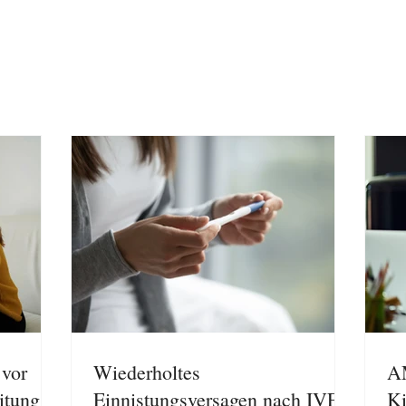
 vor
Wiederholtes
AM
itung
Einnistungsversagen nach IVF:
K