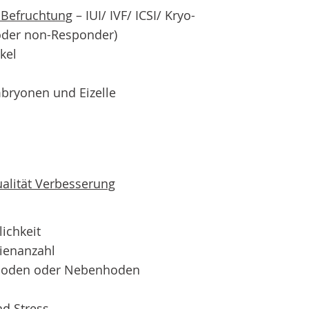
 Befruchtung
– IUI/ IVF/ ICSI/ Kryo-
w oder non-Responder)
kel
mbryonen und Eizelle
alität Verbesserung
ichkeit
mienanzahl
 Hoden oder Nebenhoden
nd Stress