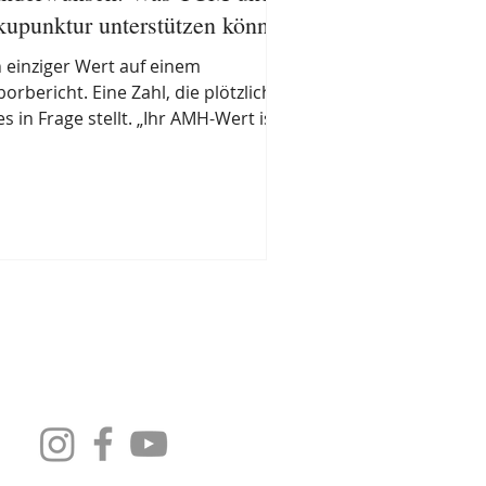
upunktur unterstützen können
n einziger Wert auf einem
borbericht. Eine Zahl, die plötzlich
es in Frage stellt. „Ihr AMH-Wert ist
edrig." Vielleicht haben Sie diesen
tz von Ihrer Frauenärztin gehört.
elleicht stand er nüchtern in einem
nderwunschzentrum-Befund. Was
nach kommt, kennen viele unserer
tientinnen: Stunden im Internet,
hlaflose Nächte, der Druck, „schnell
ndeln" zu müssen — und das
fühl, dass die eigene Fruchtbarkeit
Impressum
|
Datenschutz
f eine einzige Zahl reduziert wird.
r möchten Si