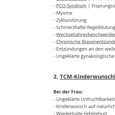
-
PCO-Syndrom
| Eisprungss
- Myome
- Zyklusstörung
- Schmerzhafte Regelblutun
-
Wechseljahresbeschwerde
-
Chronische Blasenentzünd
- Entzündungen an den weib
- Ungeklärte gynäkologische
2.
TCM-Kinderwunsch
Bei der Frau:
- Ungeklärte Unfruchtbarkeit
- Kinderwunsch auf natürli
-
Wiederholte Fehlgeburt