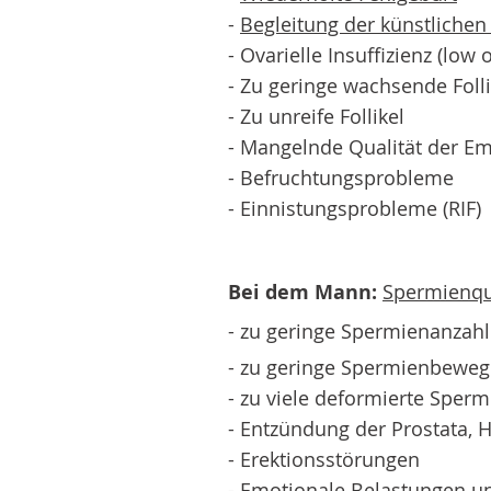
-
Begleitung der künstlichen
- Ovarielle Insuffizienz (lo
- Zu geringe wachsende Folli
- Zu unreife Follikel
- Mangelnde Qualität der E
- Befruchtungsprobleme
- Einnistungsprobleme (RIF)
Bei dem Mann:
Spermienqu
- zu geringe Spermienanzahl
- zu geringe Spermienbewegl
- zu viele deformierte Sper
- Entzündung der Prostata,
- Erektionsstörungen
- Emotionale Belastungen u