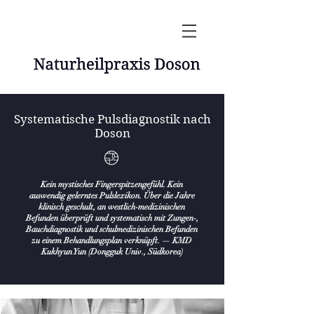
Systematische Pulsdiagnostik nach
Doson
Kein mystisches Fingerspitzengefühl. Kein
auswendig gelerntes Pulslexikon. Über die Jahre
klinisch geschult, an westlich-medizinischen
Befunden überprüft und systematisch mit Zungen-,
Bauchdiagnostik und schulmedizinischen Befunden
zu einem Behandlungsplan verknüpft. — KMD
Kukhyun Yun (Dongguk Univ., Südkorea)