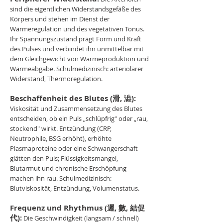
sind die eigentlichen Widerstandsgefäße des
Körpers und stehen im Dienst der
Wärmeregulation und des vegetativen Tonus.
Ihr Spannungszustand prägt Form und Kraft
des Pulses und verbindet ihn unmittelbar mit
dem Gleichgewicht von Wärmeproduktion und
Wärmeabgabe. Schulmedizinisch: arteriolärer
Widerstand, Thermoregulation.
Beschaffenheit des Blutes (滑, 澁):
Viskosität und Zusammensetzung des Blutes
entscheiden, ob ein Puls „schlüpfrig" oder „rau,
stockend" wirkt. Entzündung (CRP,
Neutrophile, BSG erhöht), erhöhte
Plasmaproteine oder eine Schwangerschaft
glätten den Puls; Flüssigkeitsmangel,
Blutarmut und chronische Erschöpfung
machen ihn rau. Schulmedizinisch:
Blutviskosität, Entzündung, Volumenstatus.
Frequenz und Rhythmus (遲, 數, 結促
代):
Die Geschwindigkeit (langsam / schnell)