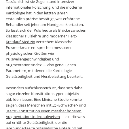
Tatsächlich ist sie Gegenstand intensiver
internationaler Forschung, und die moderne
Kardiologie hat in den letzten Jahren
erstaunlich präzise bestätigt, was erfahrene
Behandler seit jeher am Handgelenk ertasten.
So lässt sich der Puls heute als
Brücke zwischen
klassischer Pulslehre und moderner Herz-
Kreislauf-Medizin
verstehen: Klassische
Pulsmerkmale entsprechen messbaren
physiologischen Größen wie
Pulswellengeschwindigkeit und
Augmentationsindex — also genau jenen
Parametern, mit denen die Kardiologie
Gefäßsteifigkeit und Herzbelastung beurteilt.
Besonders aufschlussreich ist, dass sich dabei
sogar einzelne Konstitutionstypen objektiv
abbilden lassen. Eine klinische Studie konnte
zeigen, dass
Menschen mit „Qi-Schwäche"- und
„Kälte"-Konstitution einen messbar höheren
Augmentationsindex aufweisen
— ein Hinweis
auf erhöhte Gefäßsteifigkeit, der die
jahrhundertealte ostasiatische Einteilung mit