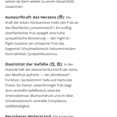
setzen sie dann wieder zu einem Gesamtbild
zusammen.
Auswurfkraft des Herzens (浮):
Die
Kraft der linken Herzkammer treibt den Puls an
die Oberfläche („schwimmend"). Ein kräftig-
oberflächlicher Puls spiegelt eine hohe
sympathische Aktivierung — den Fight-or-
flight-Zustand; ein schwacher Puls das
Gegenteil. Schulmedizinisch: linksventrikuläre
Kontraktilität, Sympathikustonus.
Elastizität der Gefäße (沈, 弦):
In der
Diastole hält der elastische Rückstoß der Aorta
den Blutfluss aufrecht — die „Windkessel"-
Funktion. Sie bestimmt Tiefe und Härte des
Pulses. Ein harter, saitenförmiger Puls zeigt
eine versteifte Gefäßwand, etwa bei
Arteriosklerose, Bluthochdruck und im Alter.
Schulmedizinisch: arterielle Compliance,
Gefäßsteifigkeit.
Peripherer Widerstand:
Die Arteriolen