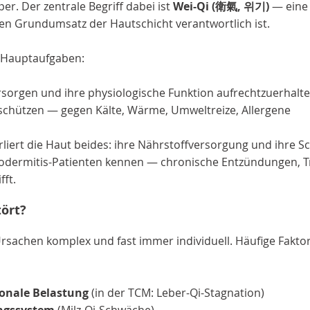
er. Der zentrale Begriff dabei ist
Wei-Qi (衛氣, 위기)
— eine 
en Grundumsatz der Hautschicht verantwortlich ist.
i Hauptaufgaben:
rsorgen und ihre physiologische Funktion aufrechtzuerhalt
schützen — gegen Kälte, Wärme, Umweltreize, Allergene
rliert die Haut beides: ihre Nährstoffversorgung und ihre Sc
dermitis-Patienten kennen — chronische Entzündungen, Tr
fft.
tört?
rsachen komplex und fast immer individuell. Häufige Faktore
ionale Belastung
(in der TCM: Leber-Qi-Stagnation)