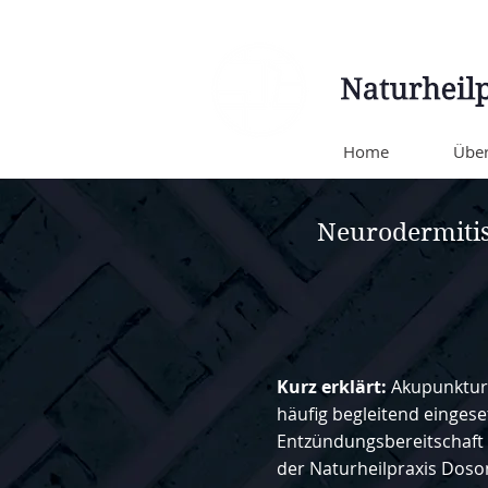
Home
Über
Neurodermiti
Kurz erklärt:
Akupunktur
häufig begleitend eingese
Entzündungsbereitschaft 
der Naturheilpraxis Doson