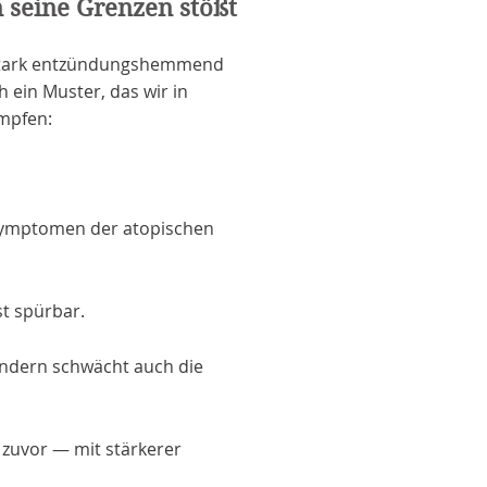
 seine Grenzen stößt
t stark entzündungshemmend
ch ein Muster, das wir in
ämpfen:
 Symptomen der atopischen
st spürbar.
ndern schwächt auch die
 zuvor — mit stärkerer