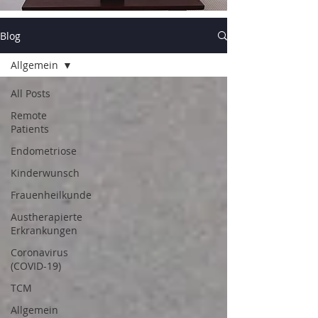
Blog
Allgemein
All Posts
Remote
Patients
Endometriose
Kinderwunsch
Frauenheilkunde
Austherapierte
Erkrankungen
Coronavirus
(COVID-19)
TCM
Allgemein