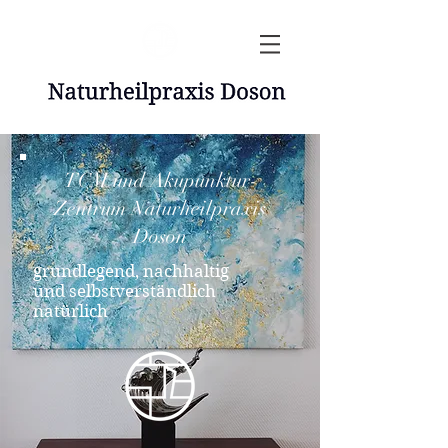
TCM und Akupunktur-
Zentrum Naturheilpraxis
Doson
grundlegend, nachhaltig
und selbstverständlich
natürlich