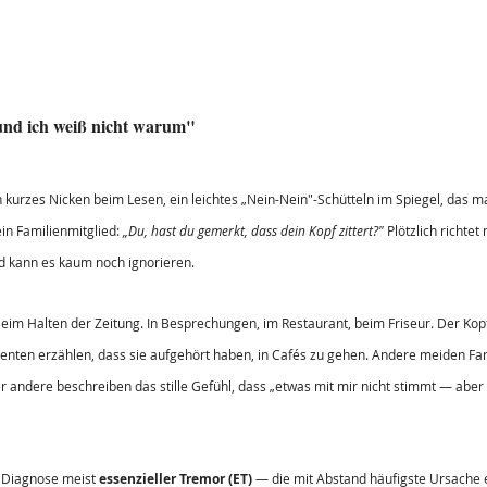
nd ich weiß nicht warum"
in kurzes Nicken beim Lesen, ein leichtes „Nein-Nein"-Schütteln im Spiegel, das m
in Familienmitglied: 
„Du, hast du gemerkt, dass dein Kopf zittert?"
 Plötzlich richtet
 kann es kaum noch ignorieren.
eim Halten der Zeitung. In Besprechungen, im Restaurant, beim Friseur. Der Kop
enten erzählen, dass sie aufgehört haben, in Cafés zu gehen. Andere meiden Fami
r andere beschreiben das stille Gefühl, dass „etwas mit mir nicht stimmt — abe
e Diagnose meist 
essenzieller Tremor (ET)
 — die mit Abstand häufigste Ursache e