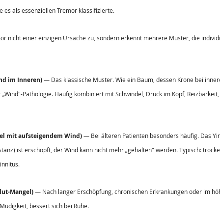
 es als essenziellen Tremor klassifizierte.
r nicht einer einzigen Ursache zu, sondern erkennt mehrere Muster, die individ
 im Inneren)
 — Das klassische Muster. Wie ein Baum, dessen Krone bei innere
r „Wind"-Pathologie. Häufig kombiniert mit Schwindel, Druck im Kopf, Reizbarke
 mit aufsteigendem Wind)
 — Bei älteren Patienten besonders häufig. Das Yin
stanz) ist erschöpft, der Wind kann nicht mehr „gehalten" werden. Typisch: trock
innitus.
ut-Mangel)
 — Nach langer Erschöpfung, chronischen Erkrankungen oder im höh
Müdigkeit, bessert sich bei Ruhe.