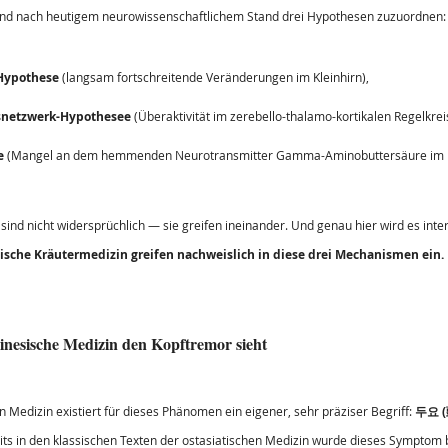
d nach heutigem neurowissenschaftlichem Stand drei Hypothesen zuzuordnen:
Hypothese
 (langsam fortschreitende Veränderungen im Kleinhirn),
nsnetzwerk-Hypothesee
 (Überaktivität im zerebello-thalamo-kortikalen Regelkrei
e
 (Mangel an dem hemmenden Neurotransmitter Gamma-Aminobuttersäure im Kl
sind nicht widersprüchlich — sie greifen ineinander. Und genau hier wird es inter
ische Kräutermedizin greifen nachweislich in diese drei Mechanismen ein.
hinesische Medizin den Kopftremor sieht
 Medizin existiert für dieses Phänomen ein eigener, sehr präziser Begriff: 
두요 (
eits in den klassischen Texten der ostasiatischen Medizin wurde dieses Symptom