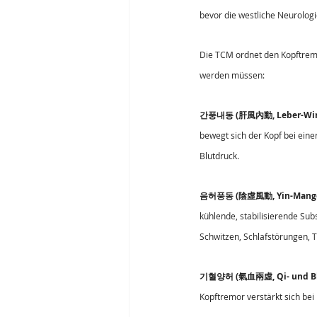
bevor die westliche Neurologie
Die TCM ordnet den Kopftremo
werden müssen:
간풍내동 (肝風內動, Leber-Wind
bewegt sich der Kopf bei eine
Blutdruck.
음허풍동 (陰虛風動, Yin-Mangel
kühlende, stabilisierende Sub
Schwitzen, Schlafstörungen, T
기혈양허 (氣血兩虛, Qi- und Bl
Kopftremor verstärkt sich bei 