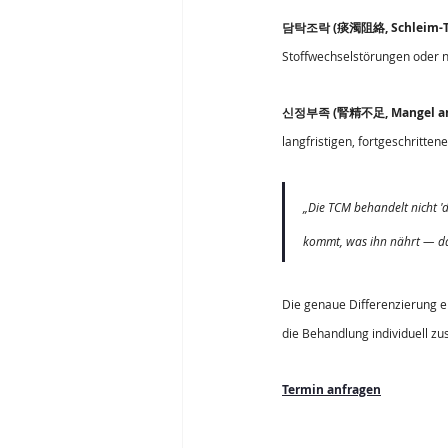
담탁조락 (痰濁阻絡, Schleim-Trüb
Stoffwechselstörungen oder
신정부족 (腎精不足, Mangel an 
langfristigen, fortgeschritten
„Die TCM behandelt nicht '
kommt, was ihn nährt — da
Die genaue Differenzierung er
die Behandlung individuell z
Termin anfragen