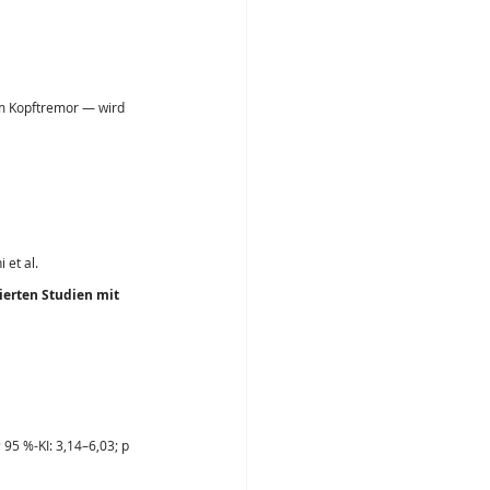
m Kopftremor — wird 
et al. 
ierten Studien mit 
 95 %-KI: 3,14–6,03; p 