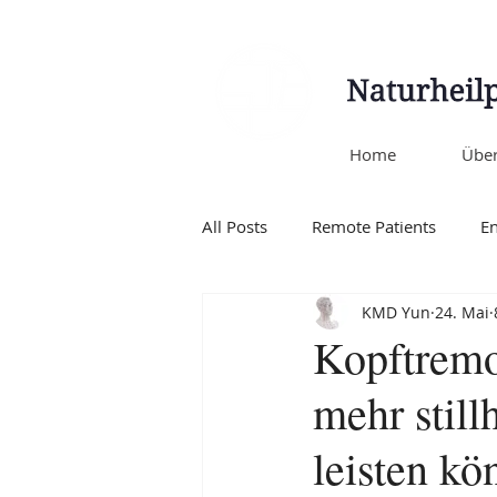
Home
Über
All Posts
Remote Patients
E
KMD Yun
24. Mai
Coronavirus (COVID-19)
TC
Kopftremo
mehr stil
leisten kö