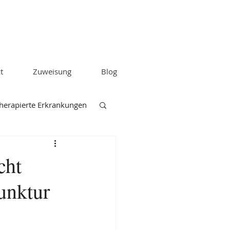
t
Zuweisung
Blog
herapierte Erkrankungen
cht
unktur