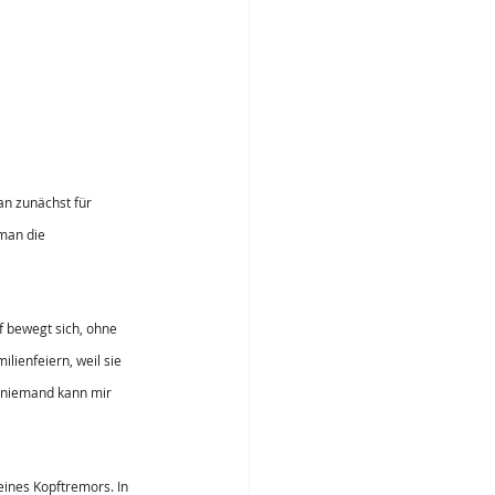
an zunächst für 
 man die 
f bewegt sich, ohne 
lienfeiern, weil sie 
r niemand kann mir 
ines Kopftremors. In 