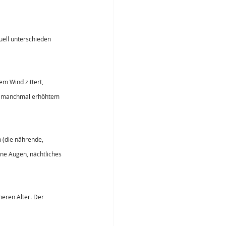
uell unterschieden 
m Wind zittert, 
it, manchmal erhöhtem 
 (die nährende, 
ene Augen, nächtliches 
eren Alter. Der 