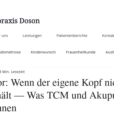
 uns
Leistungen
Patientenberichte
Kontak
ndometriose
Kinderwunsch
Frauenheilkunde
Aust
8 Min. Lesezeit
M
Allgemein
Aktuell
r: Wenn der eigene Kopf ni
lhält — Was TCM und Akup
nnen