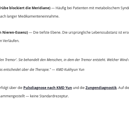
e blockiert die Meridiane)
 — Häufig bei Patienten mit metabolischem Synd
 nach langer Medikamenteneinnahme.
Nieren-Essenz)
 — Die tiefste Ebene. Die ursprüngliche Lebenssubstanz ist ersc
en Verläufen.
den Tremor'. Sie behandelt den Menschen, in dem der Tremor entsteht. Welcher Wind 
s entscheidet über die Therapie." — KMD Kukhyun Yun
folgt über die 
Pulsdiagnose nach KMD Yun
 und die 
Zungendiagnostik
. Auf d
usammengestellt — keine Standardrezeptur.