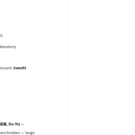
s),
einhirn).
essant: 
Sowohl 
頭搖, Du-Yo)
 — 
 beschrieben — lange 