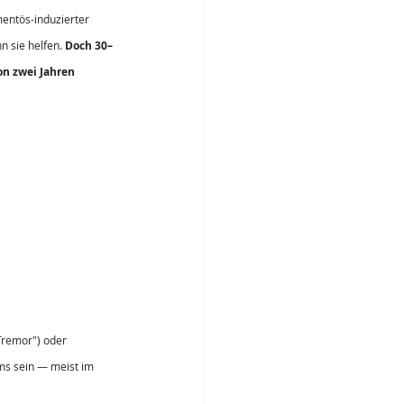
entös-induzierter 
 sie helfen. 
Doch 30–
n zwei Jahren 
Tremor") oder 
oms sein — meist im 