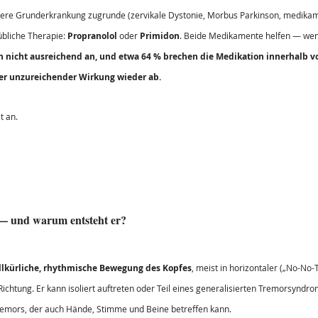
dere Grunderkrankung zugrunde (zervikale Dystonie, Morbus Parkinson, medikam
bliche Therapie: 
Propranolol
 oder 
Primidon
. Beide Medikamente helfen — wenn
n nicht ausreichend an, und etwa 64 % brechen die Medikation innerhalb vo
r unzureichender Wirkung wieder ab.
t an.
 — und warum entsteht er?
llkürliche, rhythmische Bewegung des Kopfes
, meist in horizontaler („No-No-
 Richtung. Er kann isoliert auftreten oder Teil eines generalisierten Tremorsyndr
emors, der auch Hände, Stimme und Beine betreffen kann.