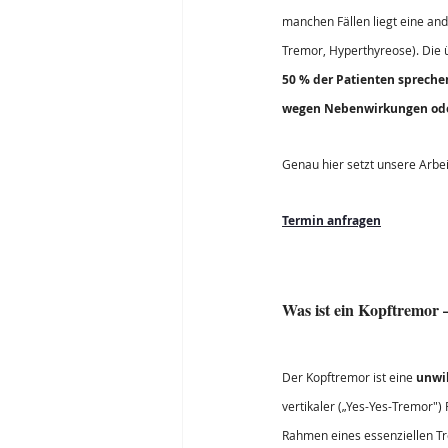
manchen Fällen liegt eine an
Tremor, Hyperthyreose). Die ü
50 % der Patienten spreche
wegen Nebenwirkungen ode
Genau hier setzt unsere Arbei
Termin anfragen
Was ist ein Kopftremor
Der Kopftremor ist eine 
unwi
vertikaler („Yes-Yes-Tremor")
Rahmen eines essenziellen Tr