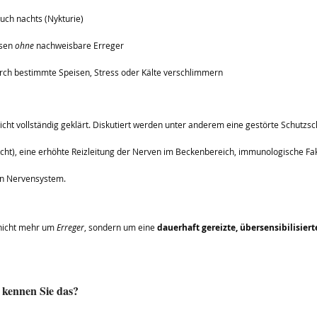
uch nachts (Nykturie)
sen 
ohne
 nachweisbare Erreger
rch bestimmte Speisen, Stress oder Kälte verschlimmern
icht vollständig geklärt. Diskutiert werden unter anderem eine gestörte Schutzsch
ht), eine erhöhte Reizleitung der Nerven im Beckenbereich, immunologische Fa
en Nervensystem.
nicht mehr um 
Erreger
, sondern um eine 
dauerhaft gereizte, übersensibilisiert
 kennen Sie das?