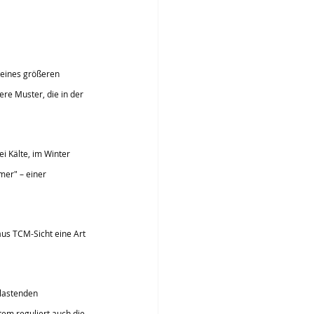
l eines größeren 
re Muster, die in der 
i Kälte, im Winter 
mer" – einer 
aus TCM-Sicht eine Art 
elastenden 
em reguliert auch die 