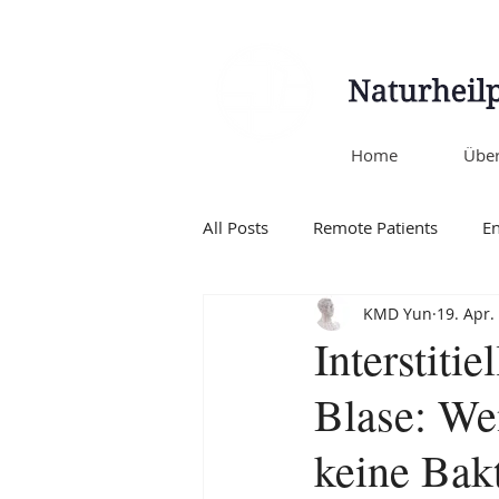
Home
Über
All Posts
Remote Patients
E
KMD Yun
19. Apr.
Coronavirus (COVID-19)
TC
Interstitie
Blase: We
keine Bak