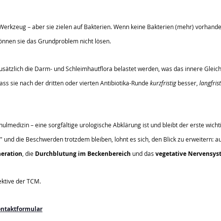
s Werkzeug – aber sie zielen auf Bakterien. Wenn keine Bakterien (mehr) vorhande
können sie das Grundproblem nicht lösen.
sätzlich die Darm- und Schleimhautflora belastet werden, was das innere Gleichg
ass sie nach der dritten oder vierten Antibiotika-Runde 
kurzfristig
 besser, 
langfrist
hulmedizin – eine sorgfältige urologische Abklärung ist und bleibt der erste wicht
" und die Beschwerden trotzdem bleiben, lohnt es sich, den Blick zu erweitern: au
eration
, die 
Durchblutung im Beckenbereich
 und das 
vegetative Nervensy
ektive der TCM.
ntaktformular