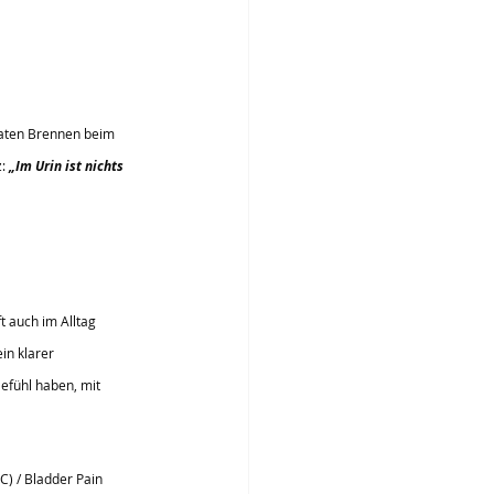
naten Brennen beim 
: 
„Im Urin ist nichts 
t auch im Alltag 
in klarer 
fühl haben, mit 
IC) / Bladder Pain 