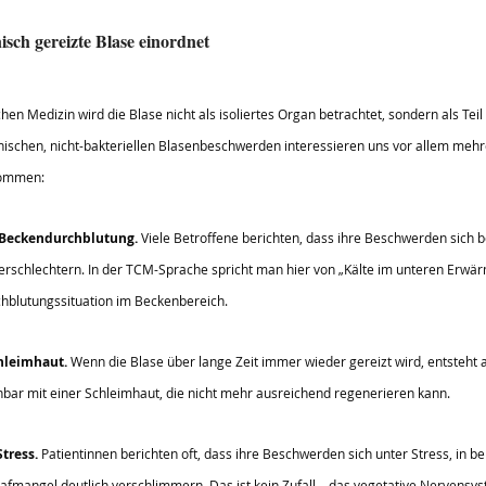
sch gereizte Blase einordnet
chen Medizin wird die Blase nicht als isoliertes Organ betrachtet, sondern als Tei
ischen, nicht-bakteriellen Blasenbeschwerden interessieren uns vor allem mehre
kommen:
 Beckendurchblutung.
 Viele Betroffene berichten, dass ihre Beschwerden sich be
erschlechtern. In der TCM-Sprache spricht man hier von „Kälte im unteren Erwär
hblutungssituation im Beckenbereich.
chleimhaut.
 Wenn die Blase über lange Zeit immer wieder gereizt wird, entsteht 
hbar mit einer Schleimhaut, die nicht mehr ausreichend regenerieren kann.
tress.
 Patientinnen berichten oft, dass ihre Beschwerden sich unter Stress, in b
mangel deutlich verschlimmern. Das ist kein Zufall – das vegetative Nervensyst