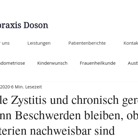
 uns
Leistungen
Patientenberichte
Kontak
ndometriose
Kinderwunsch
Frauenheilkunde
Aust
 2020
6 Min. Lesezeit
M
Allgemein
Aktuell
lle Zystitis und chronisch ger
nn Beschwerden bleiben, o
terien nachweisbar sind