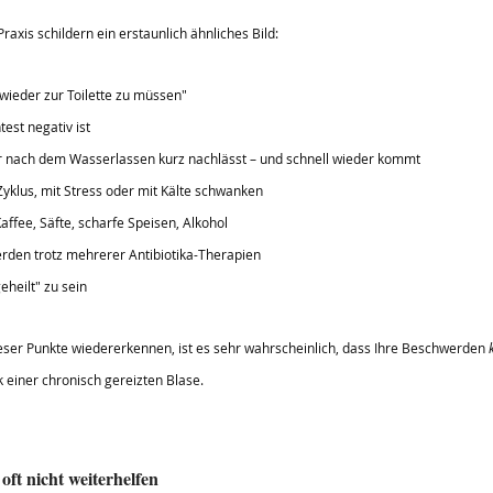
Praxis schildern ein erstaunlich ähnliches Bild:
 wieder zur Toilette zu müssen"
est negativ ist
r nach dem Wasserlassen kurz nachlässt – und schnell wieder kommt
yklus, mit Stress oder mit Kälte schwanken
ffee, Säfte, scharfe Speisen, Alkohol
den trotz mehrerer Antibiotika-Therapien
geheilt" zu sein
eser Punkte wiedererkennen, ist es sehr wahrscheinlich, dass Ihre Beschwerden 
 einer chronisch gereizten Blase.
ft nicht weiterhelfen