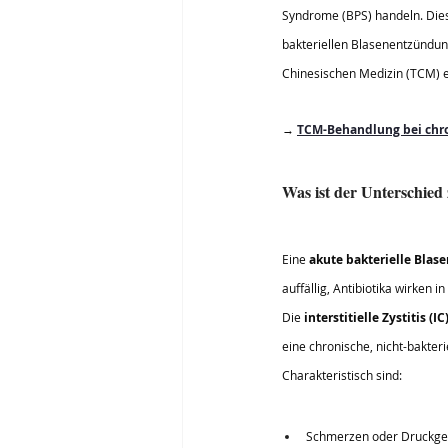
Syndrome (BPS) handeln. Dies
bakteriellen Blasenentzündung
Chinesischen Medizin (TCM) 
→ 
TCM-Behandlung bei chr
Was ist der Unterschied 
Eine 
akute bakterielle Bla
auffällig, Antibiotika wirken
Die 
interstitielle Zystitis (IC
eine chronische, nicht-bakte
Charakteristisch sind:
Schmerzen oder Druckgef