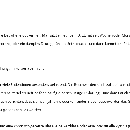
ele Betroffene gut kennen: Man sitzt erneut beim Arzt, hat seit Wochen oder Mo
ndrang oder ein dumpfes Druckgefühl im Unterbauch – und dann kommt der Satz
dnung. Im Körper aber nicht.
r viele Patientinnen besonders belastend. Die Beschwerden sind real, spürbar, of
en bakteriellen Befund fehlt häufig eine schlüssige Erklärung – und damit auch e
en berichten, dass sie nach Jahren wiederkehrender Blasenbeschwerden das Ge
nst genommen" zu werden.
um eine chronisch gereizte Blase, eine Reizblase oder eine interstitielle Zystitis (