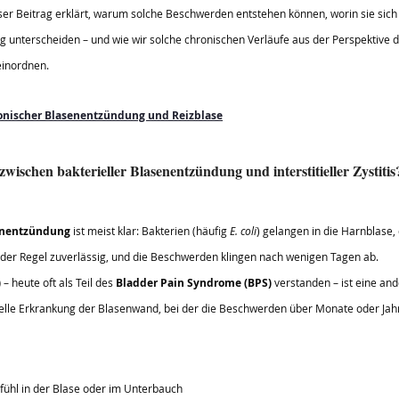
er Beitrag erklärt, warum solche Beschwerden entstehen können, worin sie sich 
 unterscheiden – und wie wir solche chronischen Verläufe aus der Perspektive de
einordnen.
onischer Blasenentzündung und Reizblase
zwischen bakterieller Blasenentzündung und interstitieller Zystitis
senentzündung
 ist meist klar: Bakterien (häufig 
E. coli
) gelangen in die Harnblase, 
 in der Regel zuverlässig, und die Beschwerden klingen nach wenigen Tagen ab.
)
 – heute oft als Teil des 
Bladder Pain Syndrome (BPS)
 verstanden – ist eine and
rielle Erkrankung der Blasenwand, bei der die Beschwerden über Monate oder Jah
ühl in der Blase oder im Unterbauch