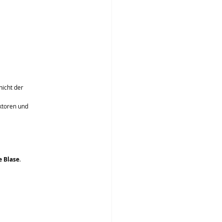
icht der 
ktoren und 
e Blase
.