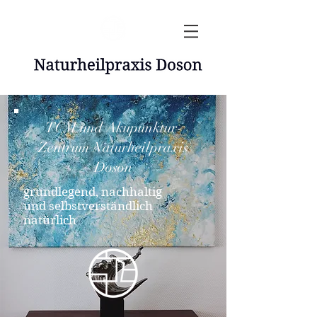
TCM und Akupunktur-
Zentrum Naturheilpraxis
Doson
grundlegend, nachhaltig
und selbstverständlich
natürlich